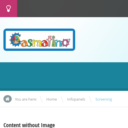
\
\
You are here:
Home
Infopanels
Screening
Content without Image