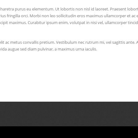
pharetra purus eu elementum. Ut lobortis non nisl id laoreet. Praesent lobor
arius fringilla orci. Morbi non leo sollicitudin eros maximus ullamcorper et 
t maximus. Curabitur ipsum enim, volutpat in nisi vel, ullamcorper tincidunt
es elit ac metus convallis pretium. Vestibulum nec rutrum mi, vel sagittis ante.
vida augue sed diam pulvinar, a maximus urna iaculis.