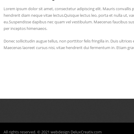
Lorem ipsum dolor sit amet, consectetur adipiscing elit. Mauris convallis 
hendrerit diam neque vitae lectus.Quisque lectus leo, porta et nulla ut, v
eu.Suspendisse dapibus nec quam vel vestibulum. Maecenas faucibus suscipi
per inceptos himenaeos.
Donec sollicitudin augue tellus, non porttitor felis fringilla in. Duis ultric
Maecenas laoreet cursus nisi, vitae hendrerit dui fermentum in. Etiam gra
All rights reserved. © 2021
webdesign DeluxCreativ.com