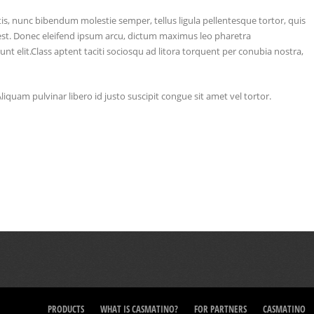
tis, nunc bibendum molestie semper, tellus ligula pellentesque tortor, quis
ac est. Donec eleifend ipsum arcu, dictum maximus leo pharetra
 elit.Class aptent taciti sociosqu ad litora torquent per conubia nostra,
 Aliquam pulvinar libero id justo suscipit congue sit amet vel tortor.
PRODUCTS
WHAT IS CASMATINO?
FOR PARTNERS
CASMATINO