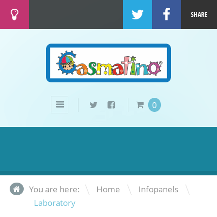
SHARE
0
\
\
You are here:
Home
Infopanels
Laboratory